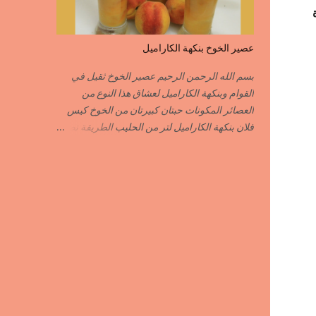
POIVRE راس الحانوت …………. RASS EL
HANOUT C’EST L ...
عصير الخوخ بنكهة الكاراميل
بسم الله الرحمن الرحيم عصير الخوخ ثقيل في
القوام وبنكهة الكاراميل لعشاق هذا النوع من
العصائر المكونات حبتان كبيرتان من الخوخ كيس
فلان بنكهة الكاراميل لتر من الحليب الطريقة نضع
نصف لتر من الحليب على النار ونضيف له كيس
الفلان بنكهة الكاراميل نحرك جيدا حتى يغلي
السائل ثم نزيله من فوق النار نفرغه في إناء
وعندما تخف حرارته جيدا ندخله للمجمد بعد أن يبرد
الفلان جيدا نضيف له قطع الخوخ المقطع قطع
صغيرة نطحن الكل في الخلاط الكهربائي نضيف
الحليب المتبقي ما يكفي للطحن أما التحلية
فاختيارية حسب الذوق يمكنك إضافة القليل من
المكسرات المهرمشة للمزيد من اللذة وشهية
طيبة