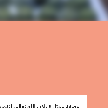
وصفة ممتازة باذن الله تعالى لتقوي