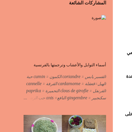
المشاركات الشائعة
عي
أسماء التوابل والأعشاب وترجمتها بالفرنسية
دة
القسبر يابس = coriandre الكمون = cumin حبة
الهيل=قعقلة = cardamome القرفة = cannelle
القرنفل = clous de girofle التحميرة = paprika
سكنجبير = gingembre النافع= anis حب الرشاد
= cresson السودانية الحارة = piment الحبة
السوداء = fleur de fenouil جوزة الطيب = noix
على
de muscade الكروية البيضاء=carvi blond
الكروية السوداء=carvi noir الحلبة=fenugrec