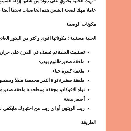
• زيت الحلبة يحتوي على مواد من شأنها إزالة الس
عاملا مهمًا لصحة الشعر.
هذه الخاصيات نجدها أيضا ف
مكونات الوصفة
ا
لحلبة مستنبة
:
مكوناتها اقوى واكثر من البذور العادي
تستنبث الحلبة ثم تجفف في الفرن على حرارة 100 درجة ثم تطحن بودرة وناخد منها ملعقة كب
ملعقة صغيرةالثوم بودرة
ملعقة كبيرة حناء
ملعقة صغيرة نواة الثمر محمصة قليلا ومطحونة
نواة الافوكادو مجففة ومطحونة ملعقة صغيرة
أصفر بيضة
زيت الزيتون أو اي زيت من اختيارك مايكفي ل
ال
طريقة