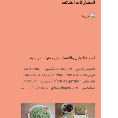
المشاركات الشائعة
أسماء التوابل والأعشاب وترجمتها بالفرنسية
القسبر يابس = coriandre الكمون = cumin حبة
الهيل=قعقلة = cardamome القرفة = cannelle
القرنفل = clous de girofle التحميرة = paprika
سكنجبير = gingembre النافع= anis حب الرشاد
= cresson السودانية الحارة = piment الحبة
السوداء = fleur de fenouil جوزة الطيب = noix
de muscade الكروية البيضاء=carvi blond
الكروية السوداء=carvi noir الحلبة=fenugrec