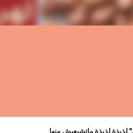
" لذيذة لذيذة ماتشبعيش منها