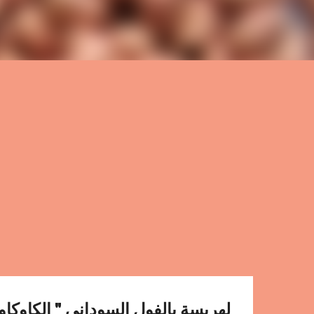
لهريسة بالفول السوداني " الكاوكاو