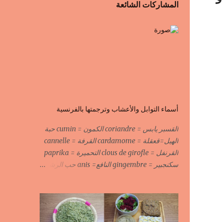
المشاركات الشائعة
أسماء التوابل والأعشاب وترجمتها بالفرنسية
القسبر يابس = coriandre الكمون = cumin حبة
الهيل=قعقلة = cardamome القرفة = cannelle
القرنفل = clous de girofle التحميرة = paprika
سكنجبير = gingembre النافع= anis حب الرشاد
= cresson السودانية الحارة = piment الحبة
السوداء = fleur de fenouil جوزة الطيب = noix
de muscade الكروية البيضاء=carvi blond
الكروية السوداء=carvi noir الحلبة=fenugrec