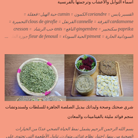
أسماء التوابل والأعشاب وترجمتها بالفرنسية
القسبر يابس = coriandre الكمون = cumin حبة الهيل=قعقلة =
cardamome القرفة = cannelle القرنفل = clous de girofle التحميرة =
paprika سكنجبير = gingembre النافع= anis حب الرشاد = cresson
السودانية الحارة = piment الحبة السوداء = fleur de fenouil جوزة الطيب
= noix de muscade الكروية البيضاء=carvi blond الكروية السوداء=carvi
noir الحلبة=fenugrec المسكة الحرة=gomme arabique السانوج
=nigelle اليبزار الأبيض=poivre blonc الخرقوم =safran des
indes=curcuma اليبزار الأسود=poivre noir زعفران=safran
جنجلان=grains de sésame الكبابة=cubèbe=piment de jamaique
بسيبيسة=macis الكوزة الصحراوية=maniguette عرق السوس=reglisse
لسان الطير=fruit de frène النافع نجيمات=badiane ظهر فلفل=poivre
long الفلفلة الحلوة……………PIMENT DOUX الفلفلة الحارة……………
PIMENT PIQUANT,FORT. سكين جبير……………….GINGEMBRE
شري صحتك وصحة وليداتك ببديل الصلصة الجاهزة للسلطات ولسندوتشات
القرفة……………………..CANNELLE الكمون…………………….CUMIN الفلفلة
منجم فوائد مليئة بالفيتامينات والمعادن
السودانية………..PIMENT FORT الزعفران البلدي………….SAFRAN
الزعفران الرومي………….SAFRAN ORDINAIRE..COLORANT
بسم الله الرحمن الرحيم يشمل نمط الحياة الصحي عددًا من الخيارات
الابزار………………………POIVRE راس الحانوت …………. RASS EL HANOUT
الصحية من بينها، اختيار نظام غذائي متوازن. تناول الأطعمة التي تحتوي على