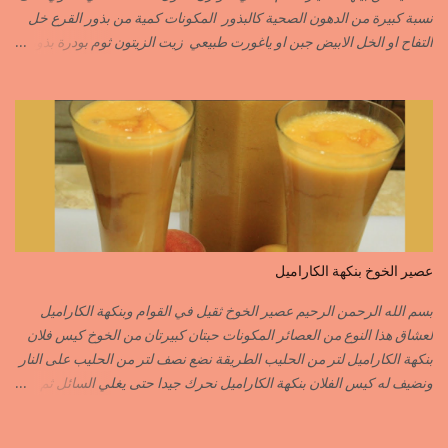
C’EST L ...
نسبة كبيرة من الدهون الصحية كالبذور المكونات كمية من بذور القرع خل
التفاح او الخل الابيض جبن او ياغورت طبيعي زيت الزيتون ثوم بودرة بذور
الخردل بودرة ملح وقزبور اكسترا يمكن تعويضه ببذور القزبرة مطحونة
الطريقة مع التفاصيل في الفيديو https://youtu.be/d-VCfD-rwhc?
si=EjD0K3Lgs58txUgM
عصير الخوخ بنكهة الكاراميل
بسم الله الرحمن الرحيم عصير الخوخ ثقيل في القوام وبنكهة الكاراميل
لعشاق هذا النوع من العصائر المكونات حبتان كبيرتان من الخوخ كيس فلان
بنكهة الكاراميل لتر من الحليب الطريقة نضع نصف لتر من الحليب على النار
ونضيف له كيس الفلان بنكهة الكاراميل نحرك جيدا حتى يغلي السائل ثم
نزيله من فوق النار نفرغه في إناء وعندما تخف حرارته جيدا ندخله للمجمد
بعد أن يبرد الفلان جيدا نضيف له قطع الخوخ المقطع قطع صغيرة نطحن