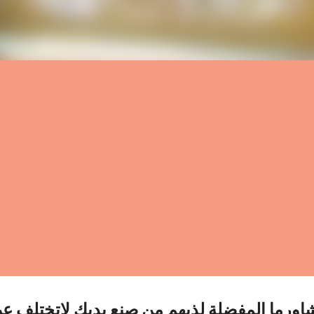
اورما المفضلة لذيهم من صنع يديك لاتختلف ع