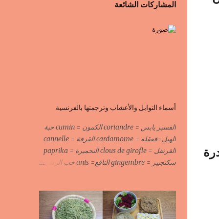
المشاركات الشائعة
أسماء التوابل والأعشاب وترجمتها بالفرنسية
القسبر يابس = coriandre الكمون = cumin حبة
الهيل=قعقلة = cardamome القرفة = cannelle
درة
القرنفل = clous de girofle التحميرة = paprika
سكنجبير = gingembre النافع= anis حب الرشاد
= cresson السودانية الحارة = piment الحبة
السوداء = fleur de fenouil جوزة الطيب = noix
de muscade الكروية البيضاء=carvi blond
الكروية السوداء=carvi noir الحلبة=fenugrec