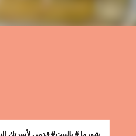
شورما # بالبيت# قدمي لأسرتك الش