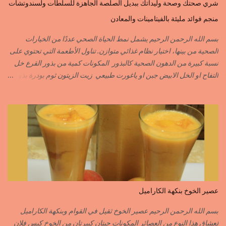
شري صحتك وصحة وليداتك ببديل الصلصة الجاهزة للسلطات ولسندوتشات
القرفة……………………..CANNELLE الكمون…………………….CUMIN الفلفلة
منجم فوائد مليئة بالفيتامينات والمعادن
السودانية………..PIMENT FORT الزعفران البلدي………….SAFRAN
الزعفران الرومي………….SAFRAN ORDINAIRE..COLORANT
بسم الله الرحمن الرحيم يشمل نمط الحياة الصحي عددًا من الخيارات
الابزار………………………POIVRE راس الحانوت …………. RASS EL HANOUT
الصحية من بينها، اختيار نظام غذائي متوازن. تناول الأطعمة التي تحتوي على
C’EST L ...
نسبة كبيرة من الدهون الصحية كالبذور المكونات كمية من بذور القرع خل
التفاح او الخل الابيض جبن او ياغورت طبيعي زيت الزيتون ثوم بودرة بذور
الخردل بودرة ملح وقزبور اكسترا يمكن تعويضه ببذور القزبرة مطحونة
الطريقة مع التفاصيل في الفيديو https://youtu.be/d-VCfD-rwhc?
si=EjD0K3Lgs58txUgM
عصير الخوخ بنكهة الكاراميل
بسم الله الرحمن الرحيم عصير الخوخ ثقيل في القوام وبنكهة الكاراميل
لعشاق هذا النوع من العصائر المكونات حبتان كبيرتان من الخوخ كيس فلان