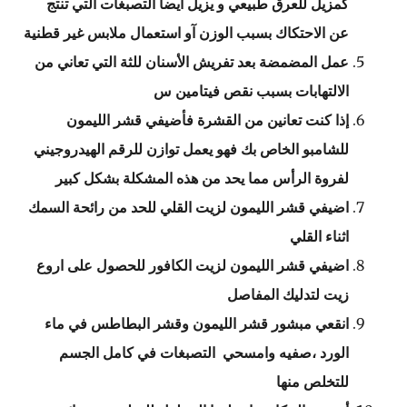
كمزيل للعرق طبيعي و يزيل أيضا التصبغات التي تنتج
عن الاحتكاك بسبب الوزن آو استعمال ملابس غير قطنية
عمل المضمضة بعد تفريش الأسنان للثة التي تعاني من
الالتهابات بسبب نقص فيتامين س
إذا كنت تعانين من القشرة فأضيفي قشر الليمون
للشامبو الخاص بك فهو يعمل توازن للرقم الهيدروجيني
لفروة الرأس مما يحد من هذه المشكلة بشكل كبير
اضيفي قشر الليمون لزيت القلي للحد من رائحة السمك
اثناء القلي
اضيفي قشر الليمون لزيت الكافور للحصول على اروع
زيت لتدليك المفاصل
انقعي مبشور قشر الليمون وقشر البطاطس في ماء
الورد ،صفيه وامسحي التصبغات في كامل الجسم
للتخلص منها