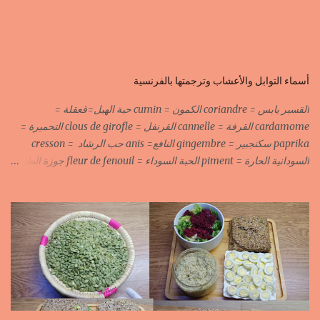
أسماء التوابل والأعشاب وترجمتها بالفرنسية
القسبر يابس = coriandre الكمون = cumin حبة الهيل=قعقلة =
cardamome القرفة = cannelle القرنفل = clous de girofle التحميرة =
paprika سكنجبير = gingembre النافع= anis حب الرشاد = cresson
السودانية الحارة = piment الحبة السوداء = fleur de fenouil جوزة الطيب
= noix de muscade الكروية البيضاء=carvi blond الكروية السوداء=carvi
noir الحلبة=fenugrec المسكة الحرة=gomme arabique السانوج
=nigelle اليبزار الأبيض=poivre blonc الخرقوم =safran des
indes=curcuma اليبزار الأسود=poivre noir زعفران=safran
جنجلان=grains de sésame الكبابة=cubèbe=piment de jamaique
بسيبيسة=macis الكوزة الصحراوية=maniguette عرق السوس=reglisse
لسان الطير=fruit de frène النافع نجيمات=badiane ظهر فلفل=poivre
long الفلفلة الحلوة……………PIMENT DOUX الفلفلة الحارة……………
PIMENT PIQUANT,FORT. سكين جبير……………….GINGEMBRE