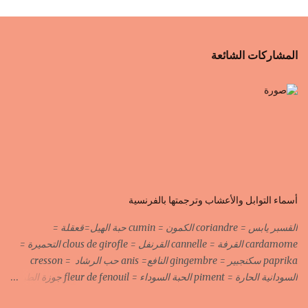
المشاركات الشائعة
أسماء التوابل والأعشاب وترجمتها بالفرنسية
القسبر يابس = coriandre الكمون = cumin حبة الهيل=قعقلة =
cardamome القرفة = cannelle القرنفل = clous de girofle التحميرة =
paprika سكنجبير = gingembre النافع= anis حب الرشاد = cresson
السودانية الحارة = piment الحبة السوداء = fleur de fenouil جوزة الطيب
= noix de muscade الكروية البيضاء=carvi blond الكروية السوداء=carvi