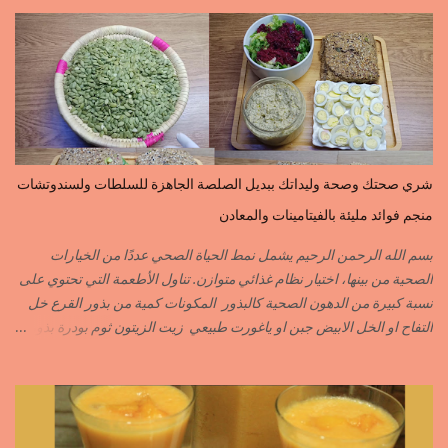
noir الحلبة=fenugrec المسكة الحرة=gomme arabique السانوج
=nigelle اليبزار الأبيض=poivre blonc الخرقوم =safran des
indes=curcuma اليبزار الأسود=poivre noir زعفران=safran
جنجلان=grains de sésame الكبابة=cubèbe=piment de jamaique
بسيبيسة=macis الكوزة الصحراوية=maniguette عرق السوس=reglisse
لسان الطير=fruit de frène النافع نجيمات=badiane ظهر فلفل=poivre
long الفلفلة الحلوة……………PIMENT DOUX الفلفلة الحارة……………
PIMENT PIQUANT,FORT. سكين جبير……………….GINGEMBRE
شري صحتك وصحة وليداتك ببديل الصلصة الجاهزة للسلطات ولسندوتشات
القرفة……………………..CANNELLE الكمون…………………….CUMIN الفلفلة
منجم فوائد مليئة بالفيتامينات والمعادن
السودانية………..PIMENT FORT الزعفران البلدي………….SAFRAN
الزعفران الرومي………….SAFRAN ORDINAIRE..COLORANT
بسم الله الرحمن الرحيم يشمل نمط الحياة الصحي عددًا من الخيارات
الابزار………………………POIVRE راس الحانوت …………. RASS EL HANOUT
الصحية من بينها، اختيار نظام غذائي متوازن. تناول الأطعمة التي تحتوي على
C’EST L ...
نسبة كبيرة من الدهون الصحية كالبذور المكونات كمية من بذور القرع خل
التفاح او الخل الابيض جبن او ياغورت طبيعي زيت الزيتون ثوم بودرة بذور
الخردل بودرة ملح وقزبور اكسترا يمكن تعويضه ببذور القزبرة مطحونة
الطريقة مع التفاصيل في الفيديو https://youtu.be/d-VCfD-rwhc?
si=EjD0K3Lgs58txUgM