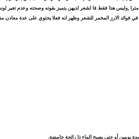
عر نسائها إلى 1.7 متر وفي بعد الأحيان يتجاوز 2.1 مترا ,وليس هذا فقط فا لشعر لديهن يتميز بقوته وصحته وعدم تغير ل
في فوائد الارز المخمر للشعر وظهر انه فعلا يحتوي على عدة معادن مف
ة يومين أو حتى يصبح الماء ذا رائحة
حامضة.