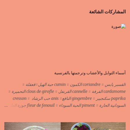
المشاركات الشائعة
أسماء التوابل والأعشاب وترجمتها بالفرنسية
القسبر يابس = coriandre الكمون = cumin حبة الهيل=قعقلة =
cardamome القرفة = cannelle القرنفل = clous de girofle التحميرة =
paprika سكنجبير = gingembre النافع= anis حب الرشاد = cresson
السودانية الحارة = piment الحبة السوداء = fleur de fenouil جوزة الطيب
= noix de muscade الكروية البيضاء=carvi blond الكروية السوداء=carvi
noir الحلبة=fenugrec المسكة الحرة=gomme arabique السانوج
=nigelle اليبزار الأبيض=poivre blonc الخرقوم =safran des