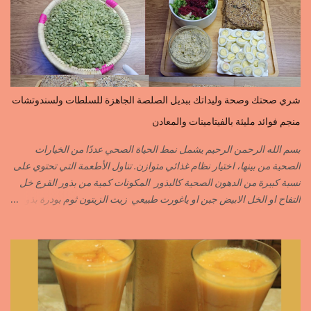
indes=curcuma اليبزار الأسود=poivre noir زعفران=safran
جنجلان=grains de sésame الكبابة=cubèbe=piment de jamaique
بسيبيسة=macis الكوزة الصحراوية=maniguette عرق السوس=reglisse
لسان الطير=fruit de frène النافع نجيمات=badiane ظهر فلفل=poivre
long الفلفلة الحلوة……………PIMENT DOUX الفلفلة الحارة……………
PIMENT PIQUANT,FORT. سكين جبير……………….GINGEMBRE
شري صحتك وصحة وليداتك ببديل الصلصة الجاهزة للسلطات ولسندوتشات
القرفة……………………..CANNELLE الكمون…………………….CUMIN الفلفلة
منجم فوائد مليئة بالفيتامينات والمعادن
السودانية………..PIMENT FORT الزعفران البلدي………….SAFRAN
الزعفران الرومي………….SAFRAN ORDINAIRE..COLORANT
بسم الله الرحمن الرحيم يشمل نمط الحياة الصحي عددًا من الخيارات
الابزار………………………POIVRE راس الحانوت …………. RASS EL HANOUT
الصحية من بينها، اختيار نظام غذائي متوازن. تناول الأطعمة التي تحتوي على
C’EST L ...
نسبة كبيرة من الدهون الصحية كالبذور المكونات كمية من بذور القرع خل
التفاح او الخل الابيض جبن او ياغورت طبيعي زيت الزيتون ثوم بودرة بذور
الخردل بودرة ملح وقزبور اكسترا يمكن تعويضه ببذور القزبرة مطحونة
الطريقة مع التفاصيل في الفيديو https://youtu.be/d-VCfD-rwhc?
si=EjD0K3Lgs58txUgM