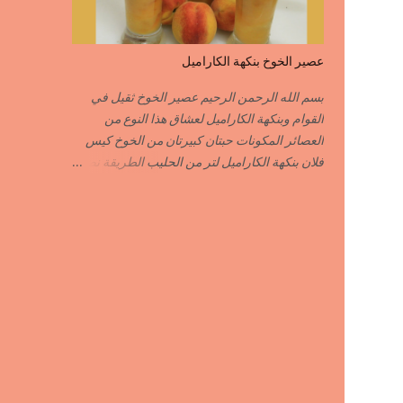
POIVRE راس الحانوت …………. RASS EL
HANOUT C’EST L ...
عصير الخوخ بنكهة الكاراميل
بسم الله الرحمن الرحيم عصير الخوخ ثقيل في
القوام وبنكهة الكاراميل لعشاق هذا النوع من
العصائر المكونات حبتان كبيرتان من الخوخ كيس
فلان بنكهة الكاراميل لتر من الحليب الطريقة نضع
نصف لتر من الحليب على النار ونضيف له كيس
الفلان بنكهة الكاراميل نحرك جيدا حتى يغلي
السائل ثم نزيله من فوق النار نفرغه في إناء
وعندما تخف حرارته جيدا ندخله للمجمد بعد أن يبرد
الفلان جيدا نضيف له قطع الخوخ المقطع قطع
صغيرة نطحن الكل في الخلاط الكهربائي نضيف
الحليب المتبقي ما يكفي للطحن أما التحلية
فاختيارية حسب الذوق يمكنك إضافة القليل من
المكسرات المهرمشة للمزيد من اللذة وشهية
طيبة