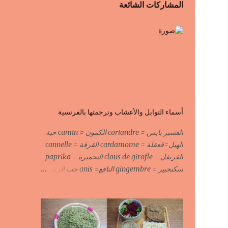
المشاركات الشائعة
أسماء التوابل والأعشاب وترجمتها بالفرنسية
القسبر يابس = coriandre الكمون = cumin حبة
الهيل=قعقلة = cardamome القرفة = cannelle
القرنفل = clous de girofle التحميرة = paprika
سكنجبير = gingembre النافع= anis حب الرشاد
= cresson السودانية الحارة = piment الحبة
السوداء = fleur de fenouil جوزة الطيب = noix
de muscade الكروية البيضاء=carvi blond
الكروية السوداء=carvi noir الحلبة=fenugrec