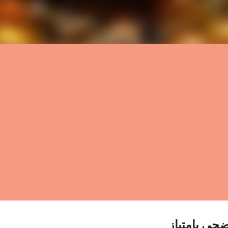
ضحى بامتياز