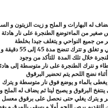
ف له البهارات و الملح و زيت الزيتون و الس
 صغير من الماءتوضع الطنجرة على نار هادئة 
 من جميع النواحي و يتغلف جيدا بخلطة
البهاراتتغطى الطنجرة بالماء الكافي و تغلق و تترك تنضج مدة 45 إلى 55 دقيقة و
جرة خلال تلك المدة للتأكد من وجود
طاء و نترك الطنجرة على نار متوسطة إلى هادئ
ثناء نضج اللحم يتم تحضير البرقوق
يغطى بالماء و يوضع فوق نار متوسطة و يترك
2 دقيقة أو حتى ينتفخ البرقوق و يصبح لينا ثم يضاف له الملح و
زهر و يترك يغلي حتى نحصل على برقوق معسل 
لتقديم يرص اللحم أولا و يسقى بالمرق و يغ