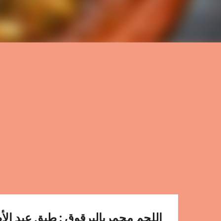
اللحم محمربالبرقوق : طبق عيد الأ