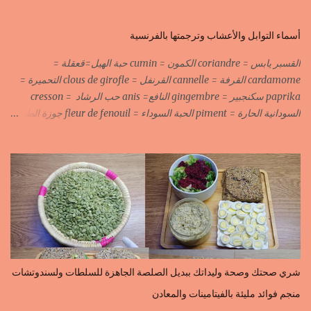
أسماء التوابل والأعشاب وترجمتها بالفرنسية
القسبر يابس = coriandre الكمون = cumin حبة الهيل=قعقلة =
cardamome القرفة = cannelle القرنفل = clous de girofle التحميرة =
paprika سكنجبير = gingembre النافع= anis حب الرشاد = cresson
السودانية الحارة = piment الحبة السوداء = fleur de fenouil جوزة الطيب
= noix de muscade الكروية البيضاء=carvi blond الكروية السوداء=carvi
noir الحلبة=fenugrec المسكة الحرة=gomme arabique السانوج
=nigelle اليبزار الأبيض=poivre blonc الخرقوم =safran des
indes=curcuma اليبزار الأسود=poivre noir زعفران=safran
جنجلان=grains de sésame الكبابة=cubèbe=piment de jamaique
بسيبيسة=macis الكوزة الصحراوية=maniguette عرق السوس=reglisse
لسان الطير=fruit de frène النافع نجيمات=badiane ظهر فلفل=poivre
long الفلفلة الحلوة……………PIMENT DOUX الفلفلة الحارة……………
PIMENT PIQUANT,FORT. سكين جبير……………….GINGEMBRE
شري صحتك وصحة وليداتك ببديل الصلصة الجاهزة للسلطات ولسندوتشات
القرفة……………………..CANNELLE الكمون…………………….CUMIN الفلفلة
منجم فوائد مليئة بالفيتامينات والمعادن
السودانية………..PIMENT FORT الزعفران البلدي………….SAFRAN