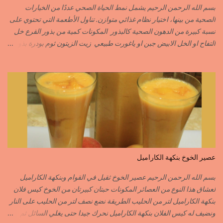
الزعفران الرومي………….SAFRAN ORDINAIRE..COLORANT
بسم الله الرحمن الرحيم يشمل نمط الحياة الصحي عددًا من الخيارات
الابزار………………………POIVRE راس الحانوت …………. RASS EL HANOUT
الصحية من بينها، اختيار نظام غذائي متوازن. تناول الأطعمة التي تحتوي على
C’EST L ...
نسبة كبيرة من الدهون الصحية كالبذور المكونات كمية من بذور القرع خل
التفاح او الخل الابيض جبن او ياغورت طبيعي زيت الزيتون ثوم بودرة بذور
الخردل بودرة ملح وقزبور اكسترا يمكن تعويضه ببذور القزبرة مطحونة
الطريقة مع التفاصيل في الفيديو https://youtu.be/d-VCfD-rwhc?
si=EjD0K3Lgs58txUgM
عصير الخوخ بنكهة الكاراميل
بسم الله الرحمن الرحيم عصير الخوخ ثقيل في القوام وبنكهة الكاراميل
لعشاق هذا النوع من العصائر المكونات حبتان كبيرتان من الخوخ كيس فلان
بنكهة الكاراميل لتر من الحليب الطريقة نضع نصف لتر من الحليب على النار
ونضيف له كيس الفلان بنكهة الكاراميل نحرك جيدا حتى يغلي السائل ثم