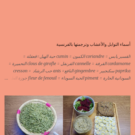
أسماء التوابل والأعشاب وترجمتها بالفرنسية
القسبر يابس = coriandre الكمون = cumin حبة الهيل=قعقلة =
cardamome القرفة = cannelle القرنفل = clous de girofle التحميرة =
paprika سكنجبير = gingembre النافع= anis حب الرشاد = cresson
السودانية الحارة = piment الحبة السوداء = fleur de fenouil جوزة الطيب
= noix de muscade الكروية البيضاء=carvi blond الكروية السوداء=carvi
noir الحلبة=fenugrec المسكة الحرة=gomme arabique السانوج
=nigelle اليبزار الأبيض=poivre blonc الخرقوم =safran des
indes=curcuma اليبزار الأسود=poivre noir زعفران=safran
جنجلان=grains de sésame الكبابة=cubèbe=piment de jamaique
بسيبيسة=macis الكوزة الصحراوية=maniguette عرق السوس=reglisse
لسان الطير=fruit de frène النافع نجيمات=badiane ظهر فلفل=poivre