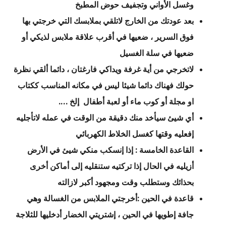
وغسل الأواني وتجفيف حوض المطبخ
بعد عودتك من الخارج لاتلقي بملابسك التي خرجتي بها
فوق السرير ، ضعيها في أقرب علاقة ملابس لذيكي أو
ضعيها في سلة الغسيل
لاتخرجي من أية غرفة ويداكي فارغتان ، دائما ألقي نظرة
حولك فهناك دائما شيئا ليس في مكانه المناسب ككتاب
او مجلة أو كوب ماء أو لعبة أطفال إلخ ….
أي شيئ سيأخد منك دقيقة من الوقت في عمله لاتأجليه
إفعليه وقتها كغسل الخلاط الكهربائي
القاعدة الخامسة : إذا إنسكب منكي شيئ في الأرض
أزيليه في الحال إذا تركتيه ستنقليه إلى أماكن أخرى
بحذائك وستطلب وقت ومجهود أكبر لازالته
قاعدة في الحين :أخرجتي الملابس من الغسالة وهي
جافة إطويها في الحين ، إشتريتي الخضار أدخليها للثلاجة