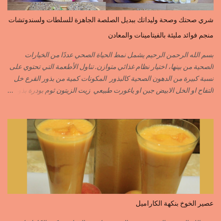
long الفلفلة الحلوة……………PIMENT DOUX الفلفلة الحارة……………
PIMENT PIQUANT,FORT. سكين جبير……………….GINGEMBRE
شري صحتك وصحة وليداتك ببديل الصلصة الجاهزة للسلطات ولسندوتشات
القرفة……………………..CANNELLE الكمون…………………….CUMIN الفلفلة
منجم فوائد مليئة بالفيتامينات والمعادن
السودانية………..PIMENT FORT الزعفران البلدي………….SAFRAN
الزعفران الرومي………….SAFRAN ORDINAIRE..COLORANT
بسم الله الرحمن الرحيم يشمل نمط الحياة الصحي عددًا من الخيارات
الابزار………………………POIVRE راس الحانوت …………. RASS EL HANOUT
الصحية من بينها، اختيار نظام غذائي متوازن. تناول الأطعمة التي تحتوي على
C’EST L ...
نسبة كبيرة من الدهون الصحية كالبذور المكونات كمية من بذور القرع خل
التفاح او الخل الابيض جبن او ياغورت طبيعي زيت الزيتون ثوم بودرة بذور
الخردل بودرة ملح وقزبور اكسترا يمكن تعويضه ببذور القزبرة مطحونة
الطريقة مع التفاصيل في الفيديو https://youtu.be/d-VCfD-rwhc?
si=EjD0K3Lgs58txUgM
عصير الخوخ بنكهة الكاراميل