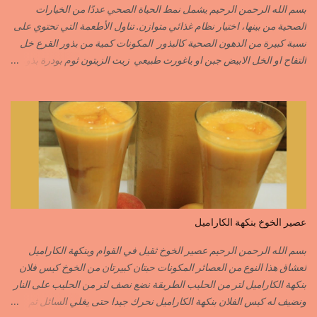
الزعفران الرومي………….SAFRAN ORDINAIRE..COLORANT
بسم الله الرحمن الرحيم يشمل نمط الحياة الصحي عددًا من الخيارات
الابزار………………………POIVRE راس الحانوت …………. RASS EL HANOUT
الصحية من بينها، اختيار نظام غذائي متوازن. تناول الأطعمة التي تحتوي على
C’EST L ...
نسبة كبيرة من الدهون الصحية كالبذور المكونات كمية من بذور القرع خل
التفاح او الخل الابيض جبن او ياغورت طبيعي زيت الزيتون ثوم بودرة بذور
الخردل بودرة ملح وقزبور اكسترا يمكن تعويضه ببذور القزبرة مطحونة
الطريقة مع التفاصيل في الفيديو https://youtu.be/d-VCfD-rwhc?
si=EjD0K3Lgs58txUgM
عصير الخوخ بنكهة الكاراميل
بسم الله الرحمن الرحيم عصير الخوخ ثقيل في القوام وبنكهة الكاراميل
لعشاق هذا النوع من العصائر المكونات حبتان كبيرتان من الخوخ كيس فلان
بنكهة الكاراميل لتر من الحليب الطريقة نضع نصف لتر من الحليب على النار
ونضيف له كيس الفلان بنكهة الكاراميل نحرك جيدا حتى يغلي السائل ثم