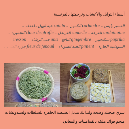
أسماء التوابل والأعشاب وترجمتها بالفرنسية
القسبر يابس = coriandre الكمون = cumin حبة الهيل=قعقلة =
cardamome القرفة = cannelle القرنفل = clous de girofle التحميرة =
paprika سكنجبير = gingembre النافع= anis حب الرشاد = cresson
السودانية الحارة = piment الحبة السوداء = fleur de fenouil جوزة الطيب
= noix de muscade الكروية البيضاء=carvi blond الكروية السوداء=carvi
noir الحلبة=fenugrec المسكة الحرة=gomme arabique السانوج
=nigelle اليبزار الأبيض=poivre blonc الخرقوم =safran des
indes=curcuma اليبزار الأسود=poivre noir زعفران=safran
جنجلان=grains de sésame الكبابة=cubèbe=piment de jamaique
بسيبيسة=macis الكوزة الصحراوية=maniguette عرق السوس=reglisse
لسان الطير=fruit de frène النافع نجيمات=badiane ظهر فلفل=poivre
long الفلفلة الحلوة……………PIMENT DOUX الفلفلة الحارة……………
PIMENT PIQUANT,FORT. سكين جبير……………….GINGEMBRE
شري صحتك وصحة وليداتك ببديل الصلصة الجاهزة للسلطات ولسندوتشات
القرفة……………………..CANNELLE الكمون…………………….CUMIN الفلفلة
منجم فوائد مليئة بالفيتامينات والمعادن
السودانية………..PIMENT FORT الزعفران البلدي………….SAFRAN