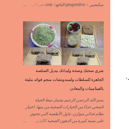
سكنجبير = gingembre النافع= anis حب الرشاد
= cresson السودانية الحارة = piment الحبة
السوداء = fleur de fenouil جوزة الطيب = noix
de muscade الكروية البيضاء=carvi blond
الكروية السوداء=carvi noir الحلبة=fenugrec
المسكة الحرة=gomme arabique السانوج
=nigelle اليبزار الأبيض=poivre blonc الخرقوم
=safran des indes=curcuma اليبزار
الأسود=poivre noir زعفران=safran
جنجلان=grains de sésame
شري صحتك وصحة وليداتك ببديل الصلصة
الكبابة=cubèbe=piment de jamaique
.
الجاهزة للسلطات ولسندوتشات منجم فوائد مليئة
بسيبيسة=macis الكوزة الصحراوية=maniguette
عرق السوس=reglisse لسان الطير=fruit de
بالفيتامينات والمعادن
frène النافع نجيمات=badiane ظهر
بسم الله الرحمن الرحيم يشمل نمط الحياة
فلفل=poivre long الفلفلة الحلوة……………
الصحي عددًا من الخيارات الصحية من بينها، اختيار
PIMENT DOUX الفلفلة الحارة……………PIMENT
نظام غذائي متوازن. تناول الأطعمة التي تحتوي
PIQUANT,FORT. سكين
على نسبة كبيرة من الدهون الصحية كالبذور
جبير……………….GINGEMBRE
المكونات كمية من بذور القرع خل التفاح او الخل