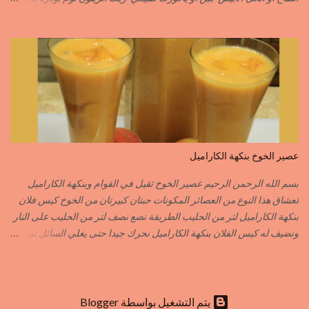
الخردل بودرة ملح وقزبور اكسترا يمكن تعويضه ببذور القزبرة مطحونة
الطريقة مع التفاصيل في الفيديو https://youtu.be/d-VCfD-rwhc?
si=EjD0K3Lgs58txUgM
عصير الخوخ بنكهة الكاراميل
بسم الله الرحمن الرحيم عصير الخوخ ثقيل في القوام وبنكهة الكاراميل
لعشاق هذا النوع من العصائر المكونات حبتان كبيرتان من الخوخ كيس فلان
بنكهة الكاراميل لتر من الحليب الطريقة نضع نصف لتر من الحليب على النار
ونضيف له كيس الفلان بنكهة الكاراميل نحرك جيدا حتى يغلي السائل ثم
نزيله من فوق النار نفرغه في إناء وعندما تخف حرارته جيدا ندخله للمجمد
بعد أن يبرد الفلان جيدا نضيف له قطع الخوخ المقطع قطع صغيرة نطحن
الكل في الخلاط الكهربائي نضيف الحليب المتبقي ما يكفي للطحن أما
التحلية فاختيارية حسب الذوق يمكنك إضافة القليل من المكسرات
‏يتم التشغيل بواسطة Blogger