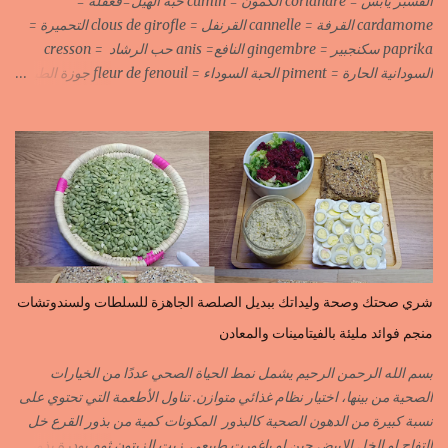
القسبر يابس = coriandre الكمون = cumin حبة الهيل=قعقلة =
cardamome القرفة = cannelle القرنفل = clous de girofle التحميرة =
paprika سكنجبير = gingembre النافع= anis حب الرشاد = cresson
السودانية الحارة = piment الحبة السوداء = fleur de fenouil جوزة الطيب
= noix de muscade الكروية البيضاء=carvi blond الكروية السوداء=carvi
noir الحلبة=fenugrec المسكة الحرة=gomme arabique السانوج
=nigelle اليبزار الأبيض=poivre blonc الخرقوم =safran des
indes=curcuma اليبزار الأسود=poivre noir زعفران=safran
جنجلان=grains de sésame الكبابة=cubèbe=piment de jamaique
بسيبيسة=macis الكوزة الصحراوية=maniguette عرق السوس=reglisse
لسان الطير=fruit de frène النافع نجيمات=badiane ظهر فلفل=poivre
long الفلفلة الحلوة……………PIMENT DOUX الفلفلة الحارة……………
PIMENT PIQUANT,FORT. سكين جبير……………….GINGEMBRE
شري صحتك وصحة وليداتك ببديل الصلصة الجاهزة للسلطات ولسندوتشات
القرفة……………………..CANNELLE الكمون…………………….CUMIN الفلفلة
منجم فوائد مليئة بالفيتامينات والمعادن
السودانية………..PIMENT FORT الزعفران البلدي………….SAFRAN
الزعفران الرومي………….SAFRAN ORDINAIRE..COLORANT
بسم الله الرحمن الرحيم يشمل نمط الحياة الصحي عددًا من الخيارات
الابزار………………………POIVRE راس الحانوت …………. RASS EL HANOUT
الصحية من بينها، اختيار نظام غذائي متوازن. تناول الأطعمة التي تحتوي على
C’EST L ...
نسبة كبيرة من الدهون الصحية كالبذور المكونات كمية من بذور القرع خل
التفاح او الخل الابيض جبن او ياغورت طبيعي زيت الزيتون ثوم بودرة بذور