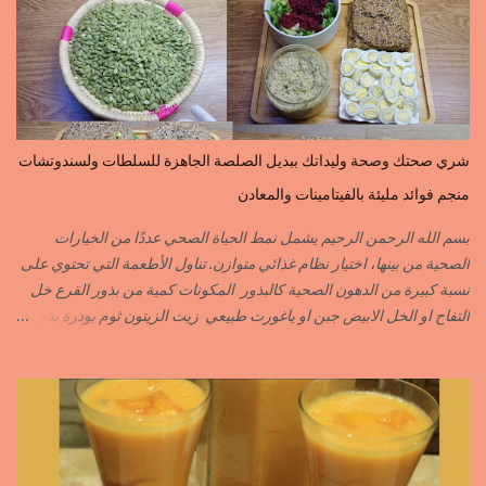
indes=curcuma اليبزار الأسود=poivre noir زعفران=safran
جنجلان=grains de sésame الكبابة=cubèbe=piment de jamaique
بسيبيسة=macis الكوزة الصحراوية=maniguette عرق السوس=reglisse
لسان الطير=fruit de frène النافع نجيمات=badiane ظهر فلفل=poivre
long الفلفلة الحلوة……………PIMENT DOUX الفلفلة الحارة……………
PIMENT PIQUANT,FORT. سكين جبير……………….GINGEMBRE
شري صحتك وصحة وليداتك ببديل الصلصة الجاهزة للسلطات ولسندوتشات
القرفة……………………..CANNELLE الكمون…………………….CUMIN الفلفلة
منجم فوائد مليئة بالفيتامينات والمعادن
السودانية………..PIMENT FORT الزعفران البلدي………….SAFRAN
الزعفران الرومي………….SAFRAN ORDINAIRE..COLORANT
بسم الله الرحمن الرحيم يشمل نمط الحياة الصحي عددًا من الخيارات
الابزار………………………POIVRE راس الحانوت …………. RASS EL HANOUT
الصحية من بينها، اختيار نظام غذائي متوازن. تناول الأطعمة التي تحتوي على
C’EST L ...
نسبة كبيرة من الدهون الصحية كالبذور المكونات كمية من بذور القرع خل
التفاح او الخل الابيض جبن او ياغورت طبيعي زيت الزيتون ثوم بودرة بذور
الخردل بودرة ملح وقزبور اكسترا يمكن تعويضه ببذور القزبرة مطحونة
الطريقة مع التفاصيل في الفيديو https://youtu.be/d-VCfD-rwhc?
si=EjD0K3Lgs58txUgM