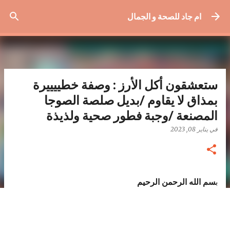
التخطي إلى المحتوى الرئيسي
ام جاد للصحة و الجمال
ستعشقون أكل الأرز : وصفة خطييييرة
بمذاق لا يقاوم /بديل صلصة الصوجا
المصنعة /وجبة فطور صحية ولذيذة
في
يناير 08, 2023
ب
سم الله الرحمن الرحيم