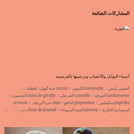
المشاركات الشائعة
أسماء التوابل والأعشاب وترجمتها بالفرنسية
القسبر يابس = coriandre الكمون = cumin حبة الهيل=قعقلة =
cardamome القرفة = cannelle القرنفل = clous de girofle التحميرة =
paprika سكنجبير = gingembre النافع= anis حب الرشاد = cresson
السودانية الحارة = piment الحبة السوداء = fleur de fenouil جوزة الطيب
= noix de muscade الكروية البيضاء=carvi blond الكروية السوداء=carvi
noir الحلبة=fenugrec المسكة الحرة=gomme arabique السانوج
=nigelle اليبزار الأبيض=poivre blonc الخرقوم =safran des