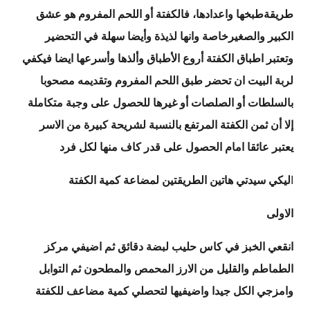
طريقةطبخها واعدادها، فالكفتة أو اللحم المفروم هو عشق
الكبير والصغيرخاصة وانها لذيذة وأيضا سهلة في التحضير
وتعتبر اطباق الكفتة أروع الأطباق وألذها وأسرعها ايضا فيكفي
لربة البيت ان تحضر طبق اللحم المفروم وتقديمه مصحوبا
بالسلطات أو الصلصات أو غيرها للحصول على وجبة متكاملة
إلا أن ثمن الكفتة المرتفع بالنسبة لشريحة كبيرة من الاسر
يعتبر عائقا امام الحصول على قدر كاف منها لكل
فرد
ا
ليكي سيدتي هاتين الطريقتين لمضاعة كمية الكفتة
الاولى
انقعي الخبز في كاس حليب لبضة دقائق ثم اضيفي مركز
الطماطم والقليل من الارز المحمص والمطحون ثم التوابل
وامزجي الكل جيدا واضيفيها لتحصلي كمية مضاعف للكفتة