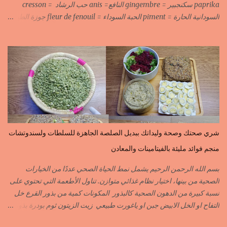
paprika سكنجبير = gingembre النافع= anis حب الرشاد = cresson
السودانية الحارة = piment الحبة السوداء = fleur de fenouil جوزة الطيب
= noix de muscade الكروية البيضاء=carvi blond الكروية السوداء=carvi
noir الحلبة=fenugrec المسكة الحرة=gomme arabique السانوج
=nigelle اليبزار الأبيض=poivre blonc الخرقوم =safran des
indes=curcuma اليبزار الأسود=poivre noir زعفران=safran
جنجلان=grains de sésame الكبابة=cubèbe=piment de jamaique
بسيبيسة=macis الكوزة الصحراوية=maniguette عرق السوس=reglisse
لسان الطير=fruit de frène النافع نجيمات=badiane ظهر فلفل=poivre
long الفلفلة الحلوة……………PIMENT DOUX الفلفلة الحارة……………
PIMENT PIQUANT,FORT. سكين جبير……………….GINGEMBRE
شري صحتك وصحة وليداتك ببديل الصلصة الجاهزة للسلطات ولسندوتشات
القرفة……………………..CANNELLE الكمون…………………….CUMIN الفلفلة
منجم فوائد مليئة بالفيتامينات والمعادن
السودانية………..PIMENT FORT الزعفران البلدي………….SAFRAN
الزعفران الرومي………….SAFRAN ORDINAIRE..COLORANT
بسم الله الرحمن الرحيم يشمل نمط الحياة الصحي عددًا من الخيارات
الابزار………………………POIVRE راس الحانوت …………. RASS EL HANOUT
الصحية من بينها، اختيار نظام غذائي متوازن. تناول الأطعمة التي تحتوي على
C’EST L ...
نسبة كبيرة من الدهون الصحية كالبذور المكونات كمية من بذور القرع خل
التفاح او الخل الابيض جبن او ياغورت طبيعي زيت الزيتون ثوم بودرة بذور
الخردل بودرة ملح وقزبور اكسترا يمكن تعويضه ببذور القزبرة مطحونة