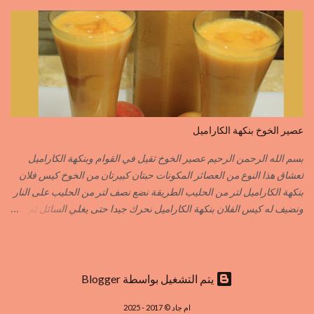
الطريقة مع التفاصيل في الفيديو https://youtu.be/d-VCfD-rwhc?
si=EjD0K3Lgs58txUgM
عصير الخوخ بنكهة الكاراميل
بسم الله الرحمن الرحيم عصير الخوخ ثقيل في القوام وبنكهة الكاراميل
لعشاق هذا النوع من العصائر المكونات حبتان كبيرتان من الخوخ كيس فلان
بنكهة الكاراميل لتر من الحليب الطريقة نضع نصف لتر من الحليب على النار
ونضيف له كيس الفلان بنكهة الكاراميل نحرك جيدا حتى يغلي السائل ثم
نزيله من فوق النار نفرغه في إناء وعندما تخف حرارته جيدا ندخله للمجمد
بعد أن يبرد الفلان جيدا نضيف له قطع الخوخ المقطع قطع صغيرة نطحن
الكل في الخلاط الكهربائي نضيف الحليب المتبقي ما يكفي للطحن أما
التحلية فاختيارية حسب الذوق يمكنك إضافة القليل من المكسرات
‏يتم التشغيل بواسطة Blogger
المهرمشة للمزيد من اللذة وشهية طيبة
ام جاد © 2017 - 2025