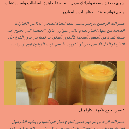
شري صحتك وصحة وليداتك ببديل الصلصة الجاهزة للسلطات ولسندوتشات
القرفة……………………..CANNELLE الكمون…………………….CUMIN الفلفلة
منجم فوائد مليئة بالفيتامينات والمعادن
السودانية………..PIMENT FORT الزعفران البلدي………….SAFRAN
الزعفران الرومي………….SAFRAN ORDINAIRE..COLORANT
بسم الله الرحمن الرحيم يشمل نمط الحياة الصحي عددًا من الخيارات
الابزار………………………POIVRE راس الحانوت …………. RASS EL HANOUT
الصحية من بينها، اختيار نظام غذائي متوازن. تناول الأطعمة التي تحتوي على
C’EST L ...
نسبة كبيرة من الدهون الصحية كالبذور المكونات كمية من بذور القرع خل
التفاح او الخل الابيض جبن او ياغورت طبيعي زيت الزيتون ثوم بودرة بذور
الخردل بودرة ملح وقزبور اكسترا يمكن تعويضه ببذور القزبرة مطحونة
الطريقة مع التفاصيل في الفيديو https://youtu.be/d-VCfD-rwhc?
si=EjD0K3Lgs58txUgM
عصير الخوخ بنكهة الكاراميل
بسم الله الرحمن الرحيم عصير الخوخ ثقيل في القوام وبنكهة الكاراميل
لعشاق هذا النوع من العصائر المكونات حبتان كبيرتان من الخوخ كيس فلان