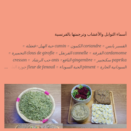
أسماء التوابل والأعشاب وترجمتها بالفرنسية
القسبر يابس = coriandre الكمون = cumin حبة الهيل=قعقلة =
cardamome القرفة = cannelle القرنفل = clous de girofle التحميرة =
paprika سكنجبير = gingembre النافع= anis حب الرشاد = cresson
السودانية الحارة = piment الحبة السوداء = fleur de fenouil جوزة الطيب
= noix de muscade الكروية البيضاء=carvi blond الكروية السوداء=carvi
noir الحلبة=fenugrec المسكة الحرة=gomme arabique السانوج
=nigelle اليبزار الأبيض=poivre blonc الخرقوم =safran des
indes=curcuma اليبزار الأسود=poivre noir زعفران=safran
جنجلان=grains de sésame الكبابة=cubèbe=piment de jamaique
بسيبيسة=macis الكوزة الصحراوية=maniguette عرق السوس=reglisse
لسان الطير=fruit de frène النافع نجيمات=badiane ظهر فلفل=poivre
long الفلفلة الحلوة……………PIMENT DOUX الفلفلة الحارة……………
PIMENT PIQUANT,FORT. سكين جبير……………….GINGEMBRE