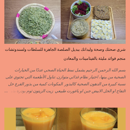
=nigelle اليبزار الأبيض=poivre blonc الخرقوم =safran des
indes=curcuma اليبزار الأسود=poivre noir زعفران=safran
جنجلان=grains de sésame الكبابة=cubèbe=piment de jamaique
بسيبيسة=macis الكوزة الصحراوية=maniguette عرق السوس=reglisse
لسان الطير=fruit de frène النافع نجيمات=badiane ظهر فلفل=poivre
long الفلفلة الحلوة……………PIMENT DOUX الفلفلة الحارة……………
PIMENT PIQUANT,FORT. سكين جبير……………….GINGEMBRE
شري صحتك وصحة وليداتك ببديل الصلصة الجاهزة للسلطات ولسندوتشات
القرفة……………………..CANNELLE الكمون…………………….CUMIN الفلفلة
منجم فوائد مليئة بالفيتامينات والمعادن
السودانية………..PIMENT FORT الزعفران البلدي………….SAFRAN
الزعفران الرومي………….SAFRAN ORDINAIRE..COLORANT
بسم الله الرحمن الرحيم يشمل نمط الحياة الصحي عددًا من الخيارات
الابزار………………………POIVRE راس الحانوت …………. RASS EL HANOUT
الصحية من بينها، اختيار نظام غذائي متوازن. تناول الأطعمة التي تحتوي على
C’EST L ...
نسبة كبيرة من الدهون الصحية كالبذور المكونات كمية من بذور القرع خل
التفاح او الخل الابيض جبن او ياغورت طبيعي زيت الزيتون ثوم بودرة بذور
الخردل بودرة ملح وقزبور اكسترا يمكن تعويضه ببذور القزبرة مطحونة
الطريقة مع التفاصيل في الفيديو https://youtu.be/d-VCfD-rwhc?
si=EjD0K3Lgs58txUgM