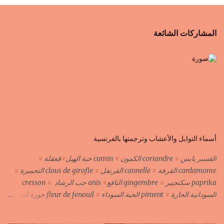
المشاركات الشائعة
أسماء التوابل والأعشاب وترجمتها بالفرنسية
القسبر يابس = coriandre الكمون = cumin حبة الهيل=قعقلة =
cardamome القرفة = cannelle القرنفل = clous de girofle التحميرة =
paprika سكنجبير = gingembre النافع= anis حب الرشاد = cresson
السودانية الحارة = piment الحبة السوداء = fleur de fenouil جوزة الطيب
= noix de muscade الكروية البيضاء=carvi blond الكروية السوداء=carvi
noir الحلبة=fenugrec المسكة الحرة=gomme arabique السانوج