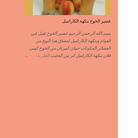
POIVRE راس الحانوت …………. RASS EL
HANOUT C’EST L ...
عصير الخوخ بنكهة الكاراميل
بسم الله الرحمن الرحيم عصير الخوخ ثقيل في
القوام وبنكهة الكاراميل لعشاق هذا النوع من
العصائر المكونات حبتان كبيرتان من الخوخ كيس
فلان بنكهة الكاراميل لتر من الحليب الطريقة نضع
نصف لتر من الحليب على النار ونضيف له كيس
الفلان بنكهة الكاراميل نحرك جيدا حتى يغلي
السائل ثم نزيله من فوق النار نفرغه في إناء
وعندما تخف حرارته جيدا ندخله للمجمد بعد أن يبرد
الفلان جيدا نضيف له قطع الخوخ المقطع قطع
صغيرة نطحن الكل في الخلاط الكهربائي نضيف
الحليب المتبقي ما يكفي للطحن أما التحلية
فاختيارية حسب الذوق يمكنك إضافة القليل من
المكسرات المهرمشة للمزيد من اللذة وشهية
طيبة