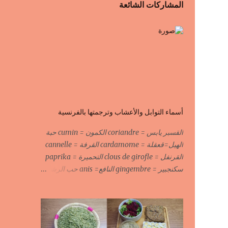
المشاركات الشائعة
أسماء التوابل والأعشاب وترجمتها بالفرنسية
القسبر يابس = coriandre الكمون = cumin حبة
الهيل=قعقلة = cardamome القرفة = cannelle
القرنفل = clous de girofle التحميرة = paprika
سكنجبير = gingembre النافع= anis حب الرشاد
= cresson السودانية الحارة = piment الحبة
السوداء = fleur de fenouil جوزة الطيب = noix
de muscade الكروية البيضاء=carvi blond
الكروية السوداء=carvi noir الحلبة=fenugrec