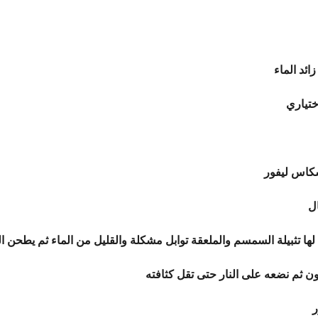
ئد الماء
ختياري
سكاس ليفور
ل
ا تثبيلة السمسم والملعقة توابل مشكلة والقليل من الماء ثم يطحن ا
ون ثم نضعه على النار حتى تقل كثافته
ر