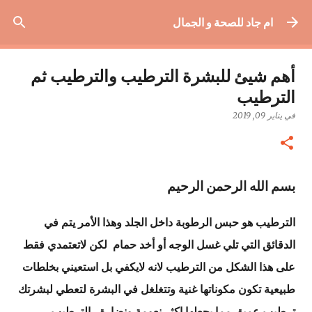
التخطي إلى المحتوى الرئيسي
ام جاد للصحة و الجمال
أهم شيئ للبشرة الترطيب والترطيب ثم
الترطيب
في
يناير 09, 2019
بسم الله الرحمن الرحيم
الترطيب هو حبس الرطوبة داخل الجلد وهذا الأمر يتم في
الدقائق التي تلي غسل الوجه أو أخد حمام لكن لاتعتمدي فقط
على هذا الشكل من الترطيب لانه لايكفي بل استعيني بخلطات
طبيعية تكون مكوناتها غنية وتتغلغل في البشرة لتعطي لبشرتك
ترطيب عميق مما يجعلها اكثر نعومة ونضارة ، الترطيب