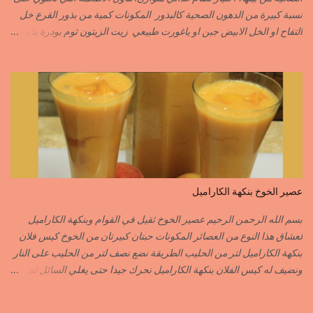
C’EST L ...
نسبة كبيرة من الدهون الصحية كالبذور المكونات كمية من بذور القرع خل
التفاح او الخل الابيض جبن او ياغورت طبيعي زيت الزيتون ثوم بودرة بذور
الخردل بودرة ملح وقزبور اكسترا يمكن تعويضه ببذور القزبرة مطحونة
الطريقة مع التفاصيل في الفيديو https://youtu.be/d-VCfD-rwhc?
si=EjD0K3Lgs58txUgM
عصير الخوخ بنكهة الكاراميل
بسم الله الرحمن الرحيم عصير الخوخ ثقيل في القوام وبنكهة الكاراميل
لعشاق هذا النوع من العصائر المكونات حبتان كبيرتان من الخوخ كيس فلان
بنكهة الكاراميل لتر من الحليب الطريقة نضع نصف لتر من الحليب على النار
ونضيف له كيس الفلان بنكهة الكاراميل نحرك جيدا حتى يغلي السائل ثم
نزيله من فوق النار نفرغه في إناء وعندما تخف حرارته جيدا ندخله للمجمد
بعد أن يبرد الفلان جيدا نضيف له قطع الخوخ المقطع قطع صغيرة نطحن