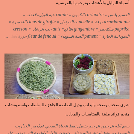
أسماء التوابل والأعشاب وترجمتها بالفرنسية
القسبر يابس = coriandre الكمون = cumin حبة الهيل=قعقلة =
cardamome القرفة = cannelle القرنفل = clous de girofle التحميرة =
paprika سكنجبير = gingembre النافع= anis حب الرشاد = cresson
السودانية الحارة = piment الحبة السوداء = fleur de fenouil جوزة الطيب
= noix de muscade الكروية البيضاء=carvi blond الكروية السوداء=carvi
noir الحلبة=fenugrec المسكة الحرة=gomme arabique السانوج
=nigelle اليبزار الأبيض=poivre blonc الخرقوم =safran des
indes=curcuma اليبزار الأسود=poivre noir زعفران=safran
جنجلان=grains de sésame الكبابة=cubèbe=piment de jamaique
بسيبيسة=macis الكوزة الصحراوية=maniguette عرق السوس=reglisse
لسان الطير=fruit de frène النافع نجيمات=badiane ظهر فلفل=poivre
long الفلفلة الحلوة……………PIMENT DOUX الفلفلة الحارة……………
PIMENT PIQUANT,FORT. سكين جبير……………….GINGEMBRE
شري صحتك وصحة وليداتك ببديل الصلصة الجاهزة للسلطات ولسندوتشات
القرفة……………………..CANNELLE الكمون…………………….CUMIN الفلفلة
منجم فوائد مليئة بالفيتامينات والمعادن
السودانية………..PIMENT FORT الزعفران البلدي………….SAFRAN
الزعفران الرومي………….SAFRAN ORDINAIRE..COLORANT
بسم الله الرحمن الرحيم يشمل نمط الحياة الصحي عددًا من الخيارات
الابزار………………………POIVRE راس الحانوت …………. RASS EL HANOUT
الصحية من بينها، اختيار نظام غذائي متوازن. تناول الأطعمة التي تحتوي على