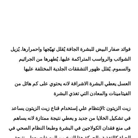
فوائد صفار البيض للبشرة الجافة يُقلل تهيّجها واحمرارها. يُزيل
الشوائب والرواسب المتراكمة عليها. يُطهرها من الجراثيم
والسموم. يُقلل ظهور التشققات الجلدية المختلفة عليها
العسل يعطي البشرة الاشراقة لانه يحتوي على كم هائل من
الفيتامينات والمعادن التي تغذي البشرة
زيت الزيتون :الإنتظام علي إستخدام قناع زيت الزيتون يساعد
في تشكيل الخلايا من جديد و يعطي نتيجة ممتازة لانه يساهم
فى منع فقدان الكولاجين في البشرة وطبعا النظام الصحي في
الحياة كالتغذية والحركة هذا النوع من الوصفات يعطي نتيجة