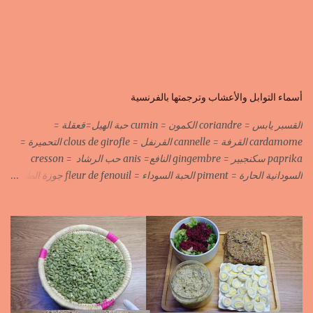
أسماء التوابل والأعشاب وترجمتها بالفرنسية
القسبر يابس = coriandre الكمون = cumin حبة الهيل=قعقلة =
cardamome القرفة = cannelle القرنفل = clous de girofle التحميرة =
paprika سكنجبير = gingembre النافع= anis حب الرشاد = cresson
السودانية الحارة = piment الحبة السوداء = fleur de fenouil جوزة الطيب
= noix de muscade الكروية البيضاء=carvi blond الكروية السوداء=carvi
noir الحلبة=fenugrec المسكة الحرة=gomme arabique السانوج
=nigelle اليبزار الأبيض=poivre blonc الخرقوم =safran des
indes=curcuma اليبزار الأسود=poivre noir زعفران=safran
جنجلان=grains de sésame الكبابة=cubèbe=piment de jamaique
بسيبيسة=macis الكوزة الصحراوية=maniguette عرق السوس=reglisse
لسان الطير=fruit de frène النافع نجيمات=badiane ظهر فلفل=poivre
long الفلفلة الحلوة……………PIMENT DOUX الفلفلة الحارة……………