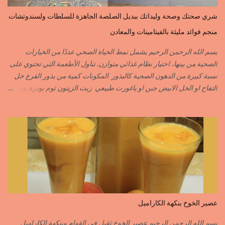
PIMENT PIQUANT,FORT. سكين جبير……………….GINGEMBRE
شري صحتك وصحة وليداتك ببديل الصلصة الجاهزة للسلطات ولسندوتشات
القرفة……………………..CANNELLE الكمون…………………….CUMIN الفلفلة
منجم فوائد مليئة بالفيتامينات والمعادن
السودانية………..PIMENT FORT الزعفران البلدي………….SAFRAN
الزعفران الرومي………….SAFRAN ORDINAIRE..COLORANT
بسم الله الرحمن الرحيم يشمل نمط الحياة الصحي عددًا من الخيارات
الابزار………………………POIVRE راس الحانوت …………. RASS EL HANOUT
الصحية من بينها، اختيار نظام غذائي متوازن. تناول الأطعمة التي تحتوي على
C’EST L ...
نسبة كبيرة من الدهون الصحية كالبذور المكونات كمية من بذور القرع خل
التفاح او الخل الابيض جبن او ياغورت طبيعي زيت الزيتون ثوم بودرة بذور
الخردل بودرة ملح وقزبور اكسترا يمكن تعويضه ببذور القزبرة مطحونة
الطريقة مع التفاصيل في الفيديو https://youtu.be/d-VCfD-rwhc?
si=EjD0K3Lgs58txUgM
عصير الخوخ بنكهة الكاراميل
بسم الله الرحمن الرحيم عصير الخوخ ثقيل في القوام وبنكهة الكاراميل