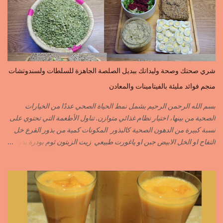
indes=curcuma اليبزار الأسود=poivre noir زعفران=safran
جنجلان=grains de sésame الكبابة=cubèbe=piment de jamaique
بسيبيسة=macis الكوزة الصحراوية=maniguette عرق السوس=reglisse
لسان الطير=fruit de frène النافع نجيمات=badiane ظهر فلفل=poivre
long الفلفلة الحلوة……………PIMENT DOUX الفلفلة الحارة……………
PIMENT PIQUANT,FORT. سكين جبير……………….GINGEMBRE
شري صحتك وصحة وليداتك ببديل الصلصة الجاهزة للسلطات ولسندوتشات
القرفة……………………..CANNELLE الكمون…………………….CUMIN الفلفلة
منجم فوائد مليئة بالفيتامينات والمعادن
السودانية………..PIMENT FORT الزعفران البلدي………….SAFRAN
الزعفران الرومي………….SAFRAN ORDINAIRE..COLORANT
بسم الله الرحمن الرحيم يشمل نمط الحياة الصحي عددًا من الخيارات
الابزار………………………POIVRE راس الحانوت …………. RASS EL HANOUT
الصحية من بينها، اختيار نظام غذائي متوازن. تناول الأطعمة التي تحتوي على
C’EST L ...
نسبة كبيرة من الدهون الصحية كالبذور المكونات كمية من بذور القرع خل
التفاح او الخل الابيض جبن او ياغورت طبيعي زيت الزيتون ثوم بودرة بذور
الخردل بودرة ملح وقزبور اكسترا يمكن تعويضه ببذور القزبرة مطحونة
الطريقة مع التفاصيل في الفيديو https://youtu.be/d-VCfD-rwhc?
si=EjD0K3Lgs58txUgM