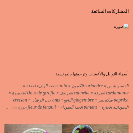
المشاركات الشائعة
أسماء التوابل والأعشاب وترجمتها بالفرنسية
القسبر يابس = coriandre الكمون = cumin حبة الهيل=قعقلة =
cardamome القرفة = cannelle القرنفل = clous de girofle التحميرة =
paprika سكنجبير = gingembre النافع= anis حب الرشاد = cresson
السودانية الحارة = piment الحبة السوداء = fleur de fenouil جوزة الطيب
= noix de muscade الكروية البيضاء=carvi blond الكروية السوداء=carvi
noir الحلبة=fenugrec المسكة الحرة=gomme arabique السانوج
=nigelle اليبزار الأبيض=poivre blonc الخرقوم =safran des