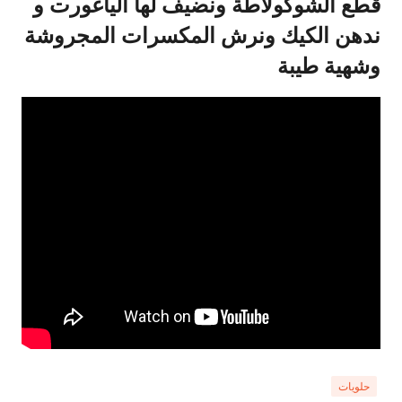
قطع الشوكولاطة ونضيف لها الياغورت و
ندهن الكيك ونرش المكسرات المجروشة
وشهية طيبة
حلويات