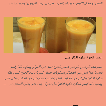
التفاح او الخل الابيض جبن او ياغورت طبيعي زيت الزيتون ثوم بودرة بذور
الخردل بودرة ملح وقزبور اكسترا يمكن تعويضه ببذور القزبرة مطحونة
الطريقة مع التفاصيل في الفيديو https://youtu.be/d-VCfD-rwhc?
si=EjD0K3Lgs58txUgM
عصير الخوخ بنكهة الكاراميل
بسم الله الرحمن الرحيم عصير الخوخ ثقيل في القوام وبنكهة الكاراميل
لعشاق هذا النوع من العصائر المكونات حبتان كبيرتان من الخوخ كيس فلان
بنكهة الكاراميل لتر من الحليب الطريقة نضع نصف لتر من الحليب على النار
ونضيف له كيس الفلان بنكهة الكاراميل نحرك جيدا حتى يغلي السائل ثم
نزيله من فوق النار نفرغه في إناء وعندما تخف حرارته جيدا ندخله للمجمد
بعد أن يبرد الفلان جيدا نضيف له قطع الخوخ المقطع قطع صغيرة نطحن
الكل في الخلاط الكهربائي نضيف الحليب المتبقي ما يكفي للطحن أما