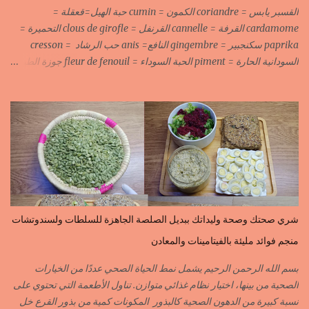
القسبر يابس = coriandre الكمون = cumin حبة الهيل=قعقلة =
cardamome القرفة = cannelle القرنفل = clous de girofle التحميرة =
paprika سكنجبير = gingembre النافع= anis حب الرشاد = cresson
السودانية الحارة = piment الحبة السوداء = fleur de fenouil جوزة الطيب
= noix de muscade الكروية البيضاء=carvi blond الكروية السوداء=carvi
noir الحلبة=fenugrec المسكة الحرة=gomme arabique السانوج
=nigelle اليبزار الأبيض=poivre blonc الخرقوم =safran des
indes=curcuma اليبزار الأسود=poivre noir زعفران=safran
جنجلان=grains de sésame الكبابة=cubèbe=piment de jamaique
بسيبيسة=macis الكوزة الصحراوية=maniguette عرق السوس=reglisse
لسان الطير=fruit de frène النافع نجيمات=badiane ظهر فلفل=poivre
long الفلفلة الحلوة……………PIMENT DOUX الفلفلة الحارة……………
PIMENT PIQUANT,FORT. سكين جبير……………….GINGEMBRE
شري صحتك وصحة وليداتك ببديل الصلصة الجاهزة للسلطات ولسندوتشات
القرفة……………………..CANNELLE الكمون…………………….CUMIN الفلفلة
منجم فوائد مليئة بالفيتامينات والمعادن
السودانية………..PIMENT FORT الزعفران البلدي………….SAFRAN
الزعفران الرومي………….SAFRAN ORDINAIRE..COLORANT
بسم الله الرحمن الرحيم يشمل نمط الحياة الصحي عددًا من الخيارات
الابزار………………………POIVRE راس الحانوت …………. RASS EL HANOUT
الصحية من بينها، اختيار نظام غذائي متوازن. تناول الأطعمة التي تحتوي على
C’EST L ...
نسبة كبيرة من الدهون الصحية كالبذور المكونات كمية من بذور القرع خل