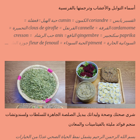
أسماء التوابل والأعشاب وترجمتها بالفرنسية
القسبر يابس = coriandre الكمون = cumin حبة الهيل=قعقلة =
cardamome القرفة = cannelle القرنفل = clous de girofle التحميرة =
paprika سكنجبير = gingembre النافع= anis حب الرشاد = cresson
السودانية الحارة = piment الحبة السوداء = fleur de fenouil جوزة الطيب
= noix de muscade الكروية البيضاء=carvi blond الكروية السوداء=carvi
noir الحلبة=fenugrec المسكة الحرة=gomme arabique السانوج
=nigelle اليبزار الأبيض=poivre blonc الخرقوم =safran des
indes=curcuma اليبزار الأسود=poivre noir زعفران=safran
جنجلان=grains de sésame الكبابة=cubèbe=piment de jamaique
بسيبيسة=macis الكوزة الصحراوية=maniguette عرق السوس=reglisse
لسان الطير=fruit de frène النافع نجيمات=badiane ظهر فلفل=poivre
long الفلفلة الحلوة……………PIMENT DOUX الفلفلة الحارة……………
PIMENT PIQUANT,FORT. سكين جبير……………….GINGEMBRE
شري صحتك وصحة وليداتك ببديل الصلصة الجاهزة للسلطات ولسندوتشات
القرفة……………………..CANNELLE الكمون…………………….CUMIN الفلفلة
منجم فوائد مليئة بالفيتامينات والمعادن
السودانية………..PIMENT FORT الزعفران البلدي………….SAFRAN
الزعفران الرومي………….SAFRAN ORDINAIRE..COLORANT
بسم الله الرحمن الرحيم يشمل نمط الحياة الصحي عددًا من الخيارات