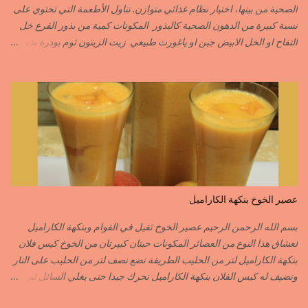
الابزار………………………POIVRE راس الحانوت …………. RASS EL HANOUT
الصحية من بينها، اختيار نظام غذائي متوازن. تناول الأطعمة التي تحتوي على
C’EST L ...
نسبة كبيرة من الدهون الصحية كالبذور المكونات كمية من بذور القرع خل
التفاح او الخل الابيض جبن او ياغورت طبيعي زيت الزيتون ثوم بودرة بذور
الخردل بودرة ملح وقزبور اكسترا يمكن تعويضه ببذور القزبرة مطحونة
الطريقة مع التفاصيل في الفيديو https://youtu.be/d-VCfD-rwhc?
si=EjD0K3Lgs58txUgM
عصير الخوخ بنكهة الكاراميل
بسم الله الرحمن الرحيم عصير الخوخ ثقيل في القوام وبنكهة الكاراميل
لعشاق هذا النوع من العصائر المكونات حبتان كبيرتان من الخوخ كيس فلان
بنكهة الكاراميل لتر من الحليب الطريقة نضع نصف لتر من الحليب على النار
ونضيف له كيس الفلان بنكهة الكاراميل نحرك جيدا حتى يغلي السائل ثم
نزيله من فوق النار نفرغه في إناء وعندما تخف حرارته جيدا ندخله للمجمد