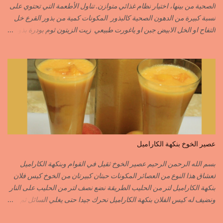
الصحية من بينها، اختيار نظام غذائي متوازن. تناول الأطعمة التي تحتوي على
C’EST L ...
نسبة كبيرة من الدهون الصحية كالبذور المكونات كمية من بذور القرع خل
التفاح او الخل الابيض جبن او ياغورت طبيعي زيت الزيتون ثوم بودرة بذور
الخردل بودرة ملح وقزبور اكسترا يمكن تعويضه ببذور القزبرة مطحونة
الطريقة مع التفاصيل في الفيديو https://youtu.be/d-VCfD-rwhc?
si=EjD0K3Lgs58txUgM
عصير الخوخ بنكهة الكاراميل
بسم الله الرحمن الرحيم عصير الخوخ ثقيل في القوام وبنكهة الكاراميل
لعشاق هذا النوع من العصائر المكونات حبتان كبيرتان من الخوخ كيس فلان
بنكهة الكاراميل لتر من الحليب الطريقة نضع نصف لتر من الحليب على النار
ونضيف له كيس الفلان بنكهة الكاراميل نحرك جيدا حتى يغلي السائل ثم
نزيله من فوق النار نفرغه في إناء وعندما تخف حرارته جيدا ندخله للمجمد