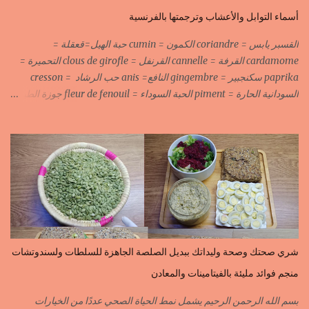
أسماء التوابل والأعشاب وترجمتها بالفرنسية
القسبر يابس = coriandre الكمون = cumin حبة الهيل=قعقلة =
cardamome القرفة = cannelle القرنفل = clous de girofle التحميرة =
paprika سكنجبير = gingembre النافع= anis حب الرشاد = cresson
السودانية الحارة = piment الحبة السوداء = fleur de fenouil جوزة الطيب
= noix de muscade الكروية البيضاء=carvi blond الكروية السوداء=carvi
noir الحلبة=fenugrec المسكة الحرة=gomme arabique السانوج
=nigelle اليبزار الأبيض=poivre blonc الخرقوم =safran des
indes=curcuma اليبزار الأسود=poivre noir زعفران=safran
جنجلان=grains de sésame الكبابة=cubèbe=piment de jamaique
بسيبيسة=macis الكوزة الصحراوية=maniguette عرق السوس=reglisse
لسان الطير=fruit de frène النافع نجيمات=badiane ظهر فلفل=poivre
long الفلفلة الحلوة……………PIMENT DOUX الفلفلة الحارة……………
PIMENT PIQUANT,FORT. سكين جبير……………….GINGEMBRE
شري صحتك وصحة وليداتك ببديل الصلصة الجاهزة للسلطات ولسندوتشات
القرفة……………………..CANNELLE الكمون…………………….CUMIN الفلفلة
منجم فوائد مليئة بالفيتامينات والمعادن
السودانية………..PIMENT FORT الزعفران البلدي………….SAFRAN
الزعفران الرومي………….SAFRAN ORDINAIRE..COLORANT
بسم الله الرحمن الرحيم يشمل نمط الحياة الصحي عددًا من الخيارات
الابزار………………………POIVRE راس الحانوت …………. RASS EL HANOUT