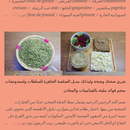
cardamome القرفة = cannelle القرنفل = clous de girofle التحميرة =
paprika سكنجبير = gingembre النافع= anis حب الرشاد = cresson
السودانية الحارة = piment الحبة السوداء = fleur de fenouil جوزة الطيب
= noix de muscade الكروية البيضاء=carvi blond الكروية السوداء=carvi
noir الحلبة=fenugrec المسكة الحرة=gomme arabique السانوج
=nigelle اليبزار الأبيض=poivre blonc الخرقوم =safran des
indes=curcuma اليبزار الأسود=poivre noir زعفران=safran
جنجلان=grains de sésame الكبابة=cubèbe=piment de jamaique
بسيبيسة=macis الكوزة الصحراوية=maniguette عرق السوس=reglisse
لسان الطير=fruit de frène النافع نجيمات=badiane ظهر فلفل=poivre
long الفلفلة الحلوة……………PIMENT DOUX الفلفلة الحارة……………
PIMENT PIQUANT,FORT. سكين جبير……………….GINGEMBRE
شري صحتك وصحة وليداتك ببديل الصلصة الجاهزة للسلطات ولسندوتشات
القرفة……………………..CANNELLE الكمون…………………….CUMIN الفلفلة
منجم فوائد مليئة بالفيتامينات والمعادن
السودانية………..PIMENT FORT الزعفران البلدي………….SAFRAN
الزعفران الرومي………….SAFRAN ORDINAIRE..COLORANT
بسم الله الرحمن الرحيم يشمل نمط الحياة الصحي عددًا من الخيارات
الابزار………………………POIVRE راس الحانوت …………. RASS EL HANOUT
الصحية من بينها، اختيار نظام غذائي متوازن. تناول الأطعمة التي تحتوي على
C’EST L ...
نسبة كبيرة من الدهون الصحية كالبذور المكونات كمية من بذور القرع خل
التفاح او الخل الابيض جبن او ياغورت طبيعي زيت الزيتون ثوم بودرة بذور
الخردل بودرة ملح وقزبور اكسترا يمكن تعويضه ببذور القزبرة مطحونة