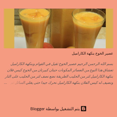
الطريقة مع التفاصيل في الفيديو https://youtu.be/d-VCfD-rwhc?
si=EjD0K3Lgs58txUgM
عصير الخوخ بنكهة الكاراميل
بسم الله الرحمن الرحيم عصير الخوخ ثقيل في القوام وبنكهة الكاراميل
لعشاق هذا النوع من العصائر المكونات حبتان كبيرتان من الخوخ كيس فلان
بنكهة الكاراميل لتر من الحليب الطريقة نضع نصف لتر من الحليب على النار
ونضيف له كيس الفلان بنكهة الكاراميل نحرك جيدا حتى يغلي السائل ثم
نزيله من فوق النار نفرغه في إناء وعندما تخف حرارته جيدا ندخله للمجمد
بعد أن يبرد الفلان جيدا نضيف له قطع الخوخ المقطع قطع صغيرة نطحن
الكل في الخلاط الكهربائي نضيف الحليب المتبقي ما يكفي للطحن أما
التحلية فاختيارية حسب الذوق يمكنك إضافة القليل من المكسرات
‏يتم التشغيل بواسطة Blogger
المهرمشة للمزيد من اللذة وشهية طيبة