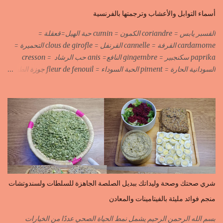
أسماء التوابل والأعشاب وترجمتها بالفرنسية
القسبر يابس = coriandre الكمون = cumin حبة الهيل=قعقلة =
cardamome القرفة = cannelle القرنفل = clous de girofle التحميرة =
paprika سكنجبير = gingembre النافع= anis حب الرشاد = cresson
السودانية الحارة = piment الحبة السوداء = fleur de fenouil جوزة الطيب
= noix de muscade الكروية البيضاء=carvi blond الكروية السوداء=carvi
noir الحلبة=fenugrec المسكة الحرة=gomme arabique السانوج
=nigelle اليبزار الأبيض=poivre blonc الخرقوم =safran des
indes=curcuma اليبزار الأسود=poivre noir زعفران=safran
جنجلان=grains de sésame الكبابة=cubèbe=piment de jamaique
بسيبيسة=macis الكوزة الصحراوية=maniguette عرق السوس=reglisse
لسان الطير=fruit de frène النافع نجيمات=badiane ظهر فلفل=poivre
long الفلفلة الحلوة……………PIMENT DOUX الفلفلة الحارة……………
PIMENT PIQUANT,FORT. سكين جبير……………….GINGEMBRE
شري صحتك وصحة وليداتك ببديل الصلصة الجاهزة للسلطات ولسندوتشات
القرفة……………………..CANNELLE الكمون…………………….CUMIN الفلفلة
منجم فوائد مليئة بالفيتامينات والمعادن
السودانية………..PIMENT FORT الزعفران البلدي………….SAFRAN
الزعفران الرومي………….SAFRAN ORDINAIRE..COLORANT
بسم الله الرحمن الرحيم يشمل نمط الحياة الصحي عددًا من الخيارات