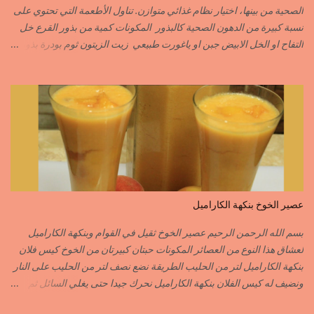
الابزار………………………POIVRE راس الحانوت …………. RASS EL HANOUT
الصحية من بينها، اختيار نظام غذائي متوازن. تناول الأطعمة التي تحتوي على
C’EST L ...
نسبة كبيرة من الدهون الصحية كالبذور المكونات كمية من بذور القرع خل
التفاح او الخل الابيض جبن او ياغورت طبيعي زيت الزيتون ثوم بودرة بذور
الخردل بودرة ملح وقزبور اكسترا يمكن تعويضه ببذور القزبرة مطحونة
الطريقة مع التفاصيل في الفيديو https://youtu.be/d-VCfD-rwhc?
si=EjD0K3Lgs58txUgM
عصير الخوخ بنكهة الكاراميل
بسم الله الرحمن الرحيم عصير الخوخ ثقيل في القوام وبنكهة الكاراميل
لعشاق هذا النوع من العصائر المكونات حبتان كبيرتان من الخوخ كيس فلان
بنكهة الكاراميل لتر من الحليب الطريقة نضع نصف لتر من الحليب على النار
ونضيف له كيس الفلان بنكهة الكاراميل نحرك جيدا حتى يغلي السائل ثم
نزيله من فوق النار نفرغه في إناء وعندما تخف حرارته جيدا ندخله للمجمد