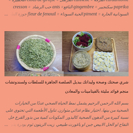
paprika سكنجبير = gingembre النافع= anis حب الرشاد = cresson
السودانية الحارة = piment الحبة السوداء = fleur de fenouil جوزة الطيب
= noix de muscade الكروية البيضاء=carvi blond الكروية السوداء=carvi
noir الحلبة=fenugrec المسكة الحرة=gomme arabique السانوج
=nigelle اليبزار الأبيض=poivre blonc الخرقوم =safran des
indes=curcuma اليبزار الأسود=poivre noir زعفران=safran
جنجلان=grains de sésame الكبابة=cubèbe=piment de jamaique
بسيبيسة=macis الكوزة الصحراوية=maniguette عرق السوس=reglisse
لسان الطير=fruit de frène النافع نجيمات=badiane ظهر فلفل=poivre
long الفلفلة الحلوة……………PIMENT DOUX الفلفلة الحارة……………
PIMENT PIQUANT,FORT. سكين جبير……………….GINGEMBRE
شري صحتك وصحة وليداتك ببديل الصلصة الجاهزة للسلطات ولسندوتشات
القرفة……………………..CANNELLE الكمون…………………….CUMIN الفلفلة
منجم فوائد مليئة بالفيتامينات والمعادن
السودانية………..PIMENT FORT الزعفران البلدي………….SAFRAN
الزعفران الرومي………….SAFRAN ORDINAIRE..COLORANT
بسم الله الرحمن الرحيم يشمل نمط الحياة الصحي عددًا من الخيارات
الابزار………………………POIVRE راس الحانوت …………. RASS EL HANOUT
الصحية من بينها، اختيار نظام غذائي متوازن. تناول الأطعمة التي تحتوي على
C’EST L ...
نسبة كبيرة من الدهون الصحية كالبذور المكونات كمية من بذور القرع خل
التفاح او الخل الابيض جبن او ياغورت طبيعي زيت الزيتون ثوم بودرة بذور
الخردل بودرة ملح وقزبور اكسترا يمكن تعويضه ببذور القزبرة مطحونة