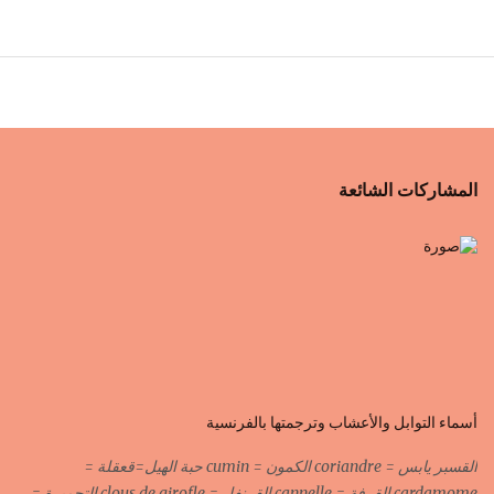
المشاركات الشائعة
أسماء التوابل والأعشاب وترجمتها بالفرنسية
القسبر يابس = coriandre الكمون = cumin حبة الهيل=قعقلة =
cardamome القرفة = cannelle القرنفل = clous de girofle التحميرة =