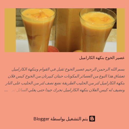
الطريقة مع التفاصيل في الفيديو https://youtu.be/d-VCfD-rwhc?
si=EjD0K3Lgs58txUgM
عصير الخوخ بنكهة الكاراميل
بسم الله الرحمن الرحيم عصير الخوخ ثقيل في القوام وبنكهة الكاراميل
لعشاق هذا النوع من العصائر المكونات حبتان كبيرتان من الخوخ كيس فلان
بنكهة الكاراميل لتر من الحليب الطريقة نضع نصف لتر من الحليب على النار
ونضيف له كيس الفلان بنكهة الكاراميل نحرك جيدا حتى يغلي السائل ثم
نزيله من فوق النار نفرغه في إناء وعندما تخف حرارته جيدا ندخله للمجمد
بعد أن يبرد الفلان جيدا نضيف له قطع الخوخ المقطع قطع صغيرة نطحن
الكل في الخلاط الكهربائي نضيف الحليب المتبقي ما يكفي للطحن أما
التحلية فاختيارية حسب الذوق يمكنك إضافة القليل من المكسرات
‏يتم التشغيل بواسطة Blogger
المهرمشة للمزيد من اللذة وشهية طيبة