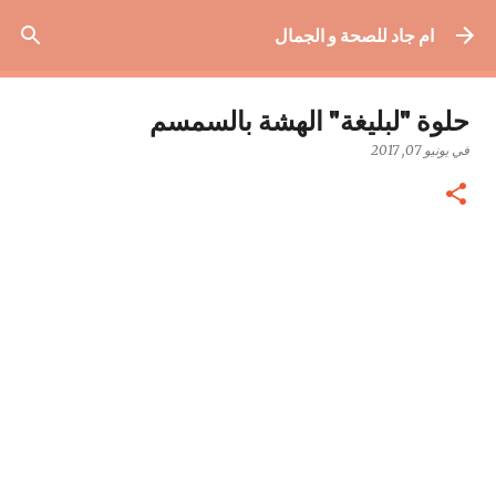
التخطي إلى المحتوى الرئيسي
ام جاد للصحة و الجمال
حلوة "لبليغة" الهشة بالسمسم
في
يونيو 07, 2017