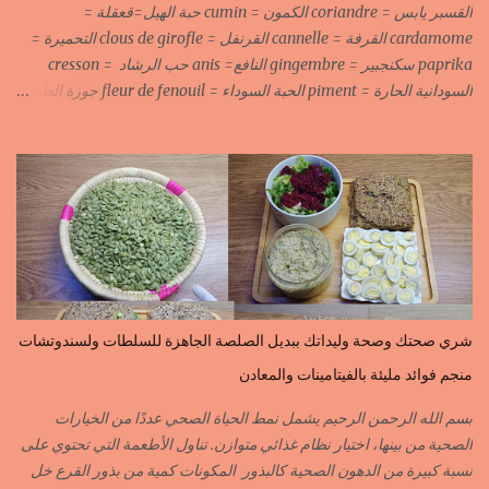
القسبر يابس = coriandre الكمون = cumin حبة الهيل=قعقلة =
cardamome القرفة = cannelle القرنفل = clous de girofle التحميرة =
paprika سكنجبير = gingembre النافع= anis حب الرشاد = cresson
السودانية الحارة = piment الحبة السوداء = fleur de fenouil جوزة الطيب
= noix de muscade الكروية البيضاء=carvi blond الكروية السوداء=carvi
noir الحلبة=fenugrec المسكة الحرة=gomme arabique السانوج
=nigelle اليبزار الأبيض=poivre blonc الخرقوم =safran des
indes=curcuma اليبزار الأسود=poivre noir زعفران=safran
جنجلان=grains de sésame الكبابة=cubèbe=piment de jamaique
بسيبيسة=macis الكوزة الصحراوية=maniguette عرق السوس=reglisse
لسان الطير=fruit de frène النافع نجيمات=badiane ظهر فلفل=poivre
long الفلفلة الحلوة……………PIMENT DOUX الفلفلة الحارة……………
PIMENT PIQUANT,FORT. سكين جبير……………….GINGEMBRE
شري صحتك وصحة وليداتك ببديل الصلصة الجاهزة للسلطات ولسندوتشات
القرفة……………………..CANNELLE الكمون…………………….CUMIN الفلفلة
منجم فوائد مليئة بالفيتامينات والمعادن
السودانية………..PIMENT FORT الزعفران البلدي………….SAFRAN
الزعفران الرومي………….SAFRAN ORDINAIRE..COLORANT
بسم الله الرحمن الرحيم يشمل نمط الحياة الصحي عددًا من الخيارات
الابزار………………………POIVRE راس الحانوت …………. RASS EL HANOUT
الصحية من بينها، اختيار نظام غذائي متوازن. تناول الأطعمة التي تحتوي على
C’EST L ...
نسبة كبيرة من الدهون الصحية كالبذور المكونات كمية من بذور القرع خل