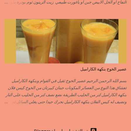
التفاح او الخل الابيض جبن او ياغورت طبيعي زيت الزيتون ثوم بودرة بذور
الخردل بودرة ملح وقزبور اكسترا يمكن تعويضه ببذور القزبرة مطحونة
الطريقة مع التفاصيل في الفيديو https://youtu.be/d-VCfD-rwhc?
si=EjD0K3Lgs58txUgM
عصير الخوخ بنكهة الكاراميل
بسم الله الرحمن الرحيم عصير الخوخ ثقيل في القوام وبنكهة الكاراميل
لعشاق هذا النوع من العصائر المكونات حبتان كبيرتان من الخوخ كيس فلان
بنكهة الكاراميل لتر من الحليب الطريقة نضع نصف لتر من الحليب على النار
ونضيف له كيس الفلان بنكهة الكاراميل نحرك جيدا حتى يغلي السائل ثم
نزيله من فوق النار نفرغه في إناء وعندما تخف حرارته جيدا ندخله للمجمد
بعد أن يبرد الفلان جيدا نضيف له قطع الخوخ المقطع قطع صغيرة نطحن
الكل في الخلاط الكهربائي نضيف الحليب المتبقي ما يكفي للطحن أما
التحلية فاختيارية حسب الذوق يمكنك إضافة القليل من المكسرات
‏يتم التشغيل بواسطة Blogger