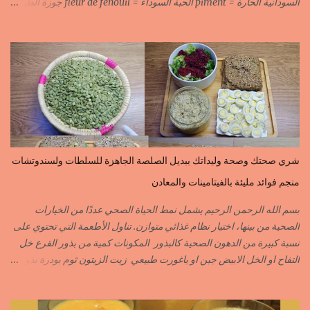
السودانية الحارة = piment الحبة السوداء = fleur de fenouil جوزة الطيب
= noix de muscade الكروية البيضاء=carvi blond الكروية السوداء=carvi
noir الحلبة=fenugrec المسكة الحرة=gomme arabique السانوج
=nigelle اليبزار الأبيض=poivre blonc الخرقوم =safran des
indes=curcuma اليبزار الأسود=poivre noir زعفران=safran
جنجلان=grains de sésame الكبابة=cubèbe=piment de jamaique
بسيبيسة=macis الكوزة الصحراوية=maniguette عرق السوس=reglisse
لسان الطير=fruit de frène النافع نجيمات=badiane ظهر فلفل=poivre
long الفلفلة الحلوة……………PIMENT DOUX الفلفلة الحارة……………
PIMENT PIQUANT,FORT. سكين جبير……………….GINGEMBRE
شري صحتك وصحة وليداتك ببديل الصلصة الجاهزة للسلطات ولسندوتشات
القرفة……………………..CANNELLE الكمون…………………….CUMIN الفلفلة
منجم فوائد مليئة بالفيتامينات والمعادن
السودانية………..PIMENT FORT الزعفران البلدي………….SAFRAN
الزعفران الرومي………….SAFRAN ORDINAIRE..COLORANT
بسم الله الرحمن الرحيم يشمل نمط الحياة الصحي عددًا من الخيارات
الابزار………………………POIVRE راس الحانوت …………. RASS EL HANOUT
الصحية من بينها، اختيار نظام غذائي متوازن. تناول الأطعمة التي تحتوي على
C’EST L ...
نسبة كبيرة من الدهون الصحية كالبذور المكونات كمية من بذور القرع خل
التفاح او الخل الابيض جبن او ياغورت طبيعي زيت الزيتون ثوم بودرة بذور
الخردل بودرة ملح وقزبور اكسترا يمكن تعويضه ببذور القزبرة مطحونة
الطريقة مع التفاصيل في الفيديو https://youtu.be/d-VCfD-rwhc?
si=EjD0K3Lgs58txUgM